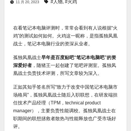
#人物
,
#火鸡
11 月 20, 2023
在看笔记本电脑评测时，常常会看到有人说根据“火
鸡”的测试如何如何。火鸡这一昵称，是指孤独凤凰
战士，笔记本电脑行业的资深从业者。
孤独凤凰战士
早年是百度贴吧“笔记本电脑吧”的资
深爱好者
，随猪王一起创建了笔吧评测室。孤独凤
凰战士负责技术评测，所写文章较为深入。
正如其知乎签名所写“致力于改变中国笔记本电脑市
场格局”，孤独凤凰战士随后入职联想，在研发端担
任技术产品经理（TPM，technical product
manager），主要负责性能调校。孤独凤凰战士在
职期间的联想拯救者散热与性能释放也广受市场好
评。