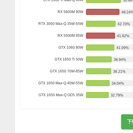
GTX 1660 Ti Max-Q 60W
50.4
RX 5600M 90W
48.24
RTX 3050 Max-Q 35W-55W
42.70%
RX 5500M 85W
41.82%
GTX 1060 80W
41.09%
GTX 1650 Ti 50W
36.94%
GTX 1650 70W-85W
36.21%
GTX 1650 Max-Q 40W-55W
34.04%
GTX 1650 Max-Q GD5 35W
32.79%
下