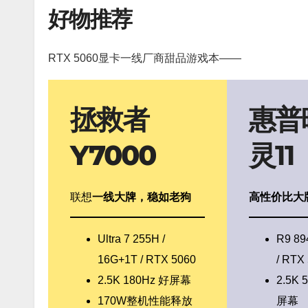
好物推荐
RTX 5060显卡一线厂商甜品游戏本——
拯救者
惠普
Y7000
灵11
联想
一线大牌，稳如老狗
高性价比大
Ultra 7 255H /
R9 89
16G+1T / RTX 5060
/ RTX
2.5K 180Hz 好屏幕
2.5K 
170W整机性能释放
屏幕