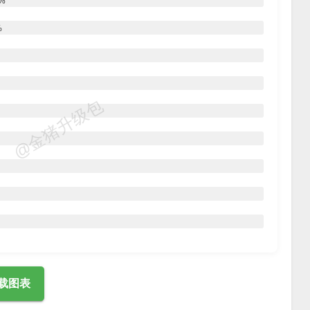
8%
%
@金猪升级包
载图表