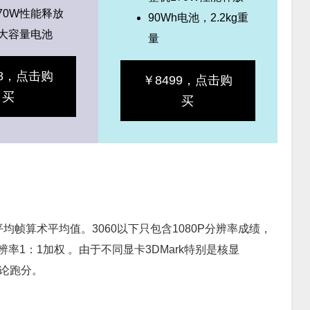
70W性能释放
90Wh电池，2.2kg重
h大容量电池
量
98，点击购
￥8499，点击购
买
买
均帧算术平均值。3060以下只包含1080P分辨率成绩，
4K分辨率1：1加权 ​​​。由于不同显卡3DMark特别是核显
理论跑分。