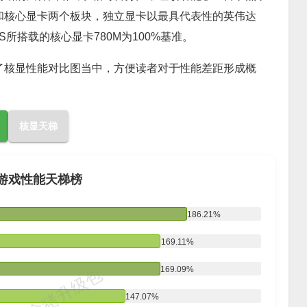
和核心显卡两个板块，独立显卡以最具代表性的英伟达
0HS所搭载的核心显卡780M为100%基准。
了核显性能对比图当中，方便读者对于性能差距形成概
核显天梯
游戏性能天梯榜
186.21%
169.11%
169.09%
@金猪升级包
147.07%