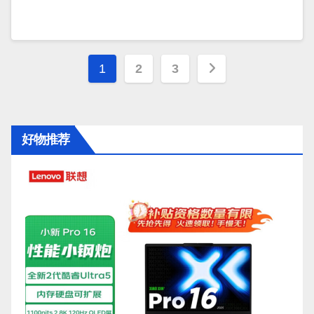
文
1
2
3
章
分
好物推荐
页