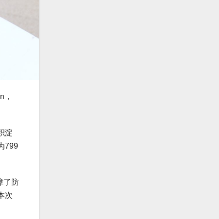
on，
积淀
799
障了防
本次