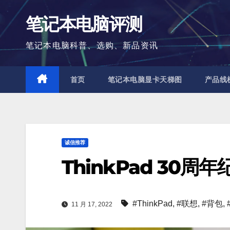
跳
笔记本电脑评测
至
内
笔记本电脑科普、选购、新品资讯
容
首页
笔记本电脑显卡天梯图
产品线
诚信推荐
ThinkPad 30
#ThinkPad
,
#联想
,
#背包
,
11 月 17, 2022