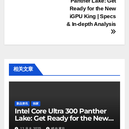
Panther Lake: Get
章
Ready for the New
导
iGPU King | Specs
& In-depth Analysis
航
相关文章
新品资讯
独家
Intel Core Ultra 300 Panther
Lake: Get Ready for the New
iGPU King | Specs & In-depth
12 月 8, 2025
维生素P