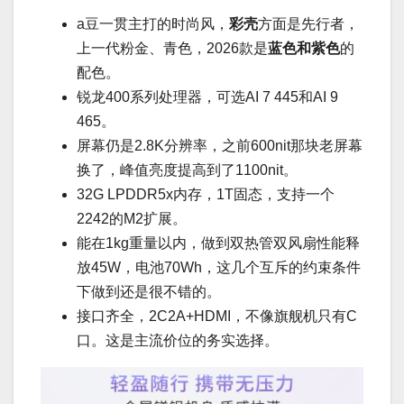
a豆一贯主打的时尚风，
彩壳
方面是先行者，
上一代粉金、青色，2026款是
蓝色和紫色
的
配色。
锐龙400系列处理器，可选AI 7 445和AI 9
465。
屏幕仍是2.8K分辨率，之前600nit那块老屏幕
换了，峰值亮度提高到了1100nit。
32G LPDDR5x内存，1T固态，支持一个
2242的M2扩展。
能在1kg重量以内，做到双热管双风扇性能释
放45W，电池70Wh，这几个互斥的约束条件
下做到还是很不错的。
接口齐全，2C2A+HDMI，不像旗舰机只有C
口。这是主流价位的务实选择。