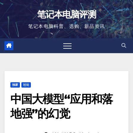
跳
笔记本电脑评测
至
内
笔记本电脑科普、选购、新品资讯
容
独家
社论
中国大模型“应用和落
地强”的幻觉