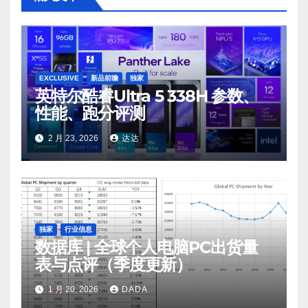
EXCLUSIVE
新品前瞻
独家
英特尔酷睿Ultra 5 338H 参数、
性能、跑分评测
2 月 23, 2026
达达
独家
行业信息
数据库 | 全球个人电脑PC出货量
表与点评（季度更新）
1 月 20, 2026
DADA