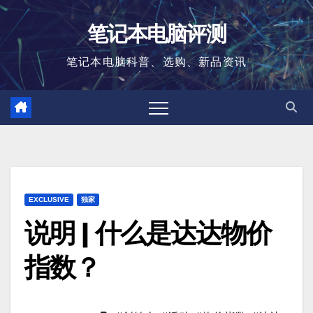
跳
笔记本电脑评测
至
内
笔记本电脑科普、选购、新品资讯
容
EXCLUSIVE
独家
说明 | 什么是达达物价
指数？