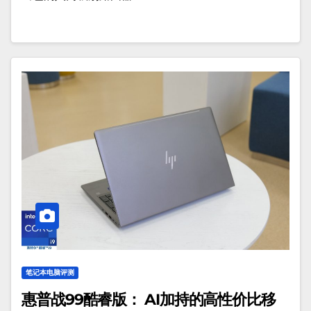
笔记本电脑评测
惠普战99酷睿版： AI加持的高性价比移