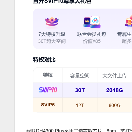
绿联DH4300 Plus采用了瑞芯微芯片，8nm工艺打造