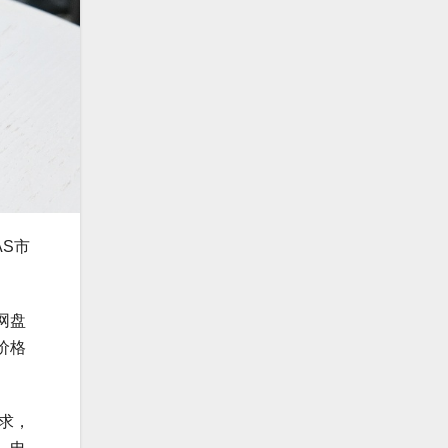
S市
网盘
价格
求，