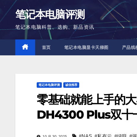
跳
笔记本电脑评测
至
内
笔记本电脑科普、选购、新品资讯
容
首页
笔记本电脑显卡天梯图
产品线
笔记本电脑评测
诚信推荐
零基础就能上手的大
DH4300 Plus双
#NAS
,
#私有云
,
#绿联
,
#
10 月 30, 2025