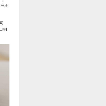
，完全
线网
接口则