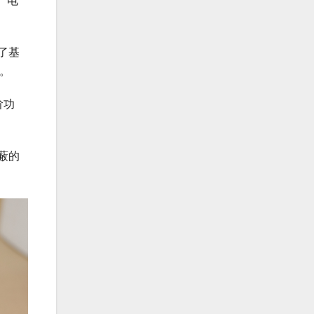
、电
了基
客。
阶功
蔽的