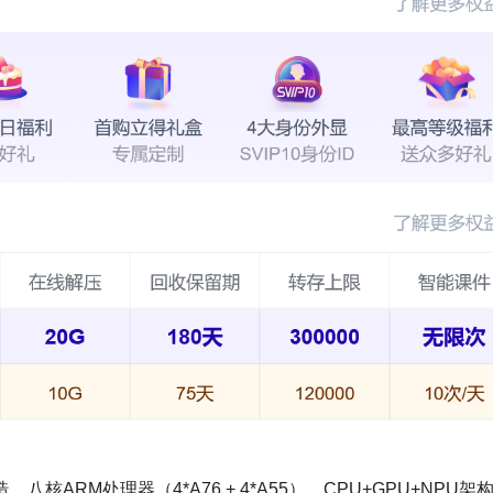
，八核ARM处理器（4*A76 + 4*A55），CPU+GPU+NPU架