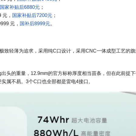
国家补贴后6880元
；
99 元，
国家补贴后7200元
；
0999 元，
国补后8999元
。
本”，以极致轻薄为追求，采用纯C口设计，采用CNC一体成型工艺的
有着1.1kg出头的重量，12.9mm的官方标称厚度相当苗条，但在此前提
经实属不易。3个C口也全部都是雷电4接口。