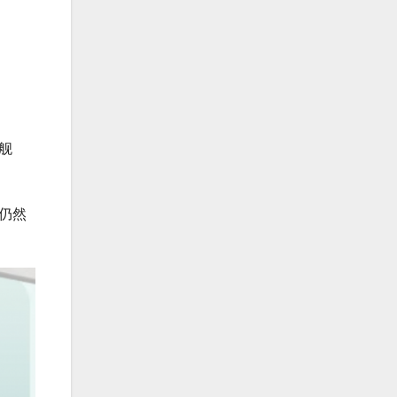
旗舰
下仍然