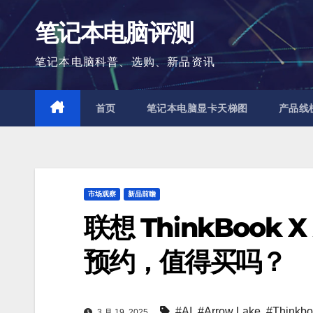
跳
笔记本电脑评测
至
内
笔记本电脑科普、选购、新品资讯
容
首页
笔记本电脑显卡天梯图
产品线
市场观察
新品前瞻
联想 ThinkBook X 
预约，值得买吗？
#AI
,
#Arrow Lake
,
#Thinkb
3 月 19, 2025