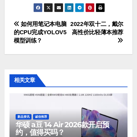
文
如何用笔记本电脑
2022年双十二，戴尔
的CPU完成YOLOV5
高性价比轻薄本推荐
章
模型训练？
导
航
相关文章
新品资讯
诚信推荐
华硕 a豆 14 Air 2026款开启预
约，值得买吗？