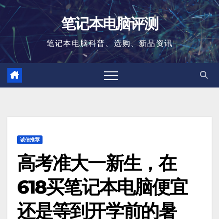
跳
笔记本电脑评测
至
内
笔记本电脑科普、选购、新品资讯
容
诚信推荐
高考准大一新生，在
618买笔记本电脑便宜
还是等到开学前的暑