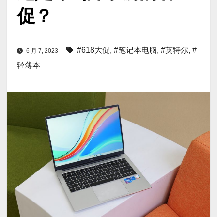
促？
#618大促
,
#笔记本电脑
,
#英特尔
,
#
6 月 7, 2023
轻薄本