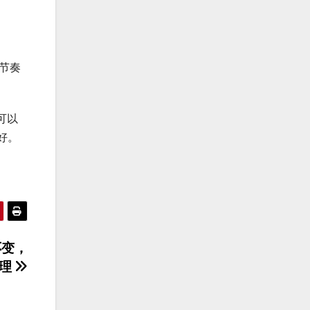
品节奏
可以
好。
不变，
推理