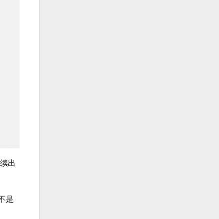
续出
不是