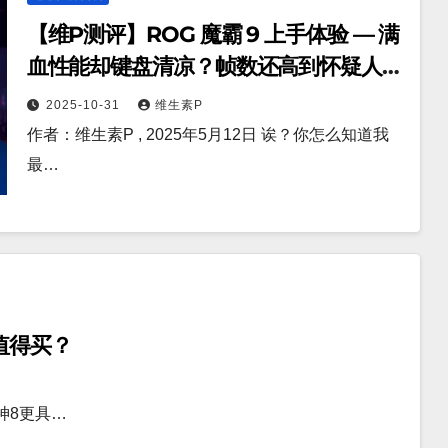
【维P测评】ROG 魔霸 9 上手体验 — 满
血性能却键盘清凉？帧数还高到怀疑人
生？
2025-10-31
维生素P
作者：维生素P , 2025年5月12日 诶？你怎么知道我
最…
值得买？
神8更具…