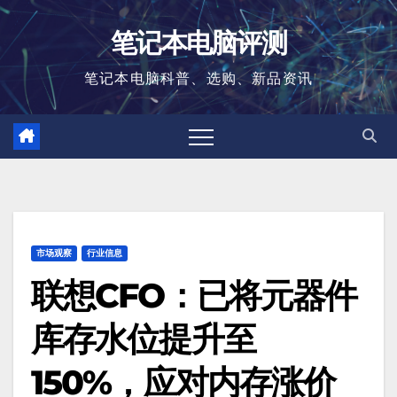
跳
笔记本电脑评测
至
内
笔记本电脑科普、选购、新品资讯
容
市场观察
行业信息
联想CFO：已将元器件
库存水位提升至
150%，应对内存涨价