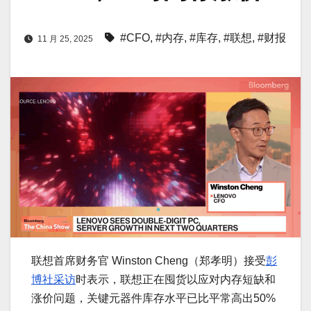
#CFO
,
#内存
,
#库存
,
#联想
,
#财报
11 月 25, 2025
联想首席财务官 Winston Cheng（郑孝明）接受
彭
博社采访
时表示，联想正在囤货以应对内存短缺和
涨价问题，关键元器件库存水平已比平常高出50%