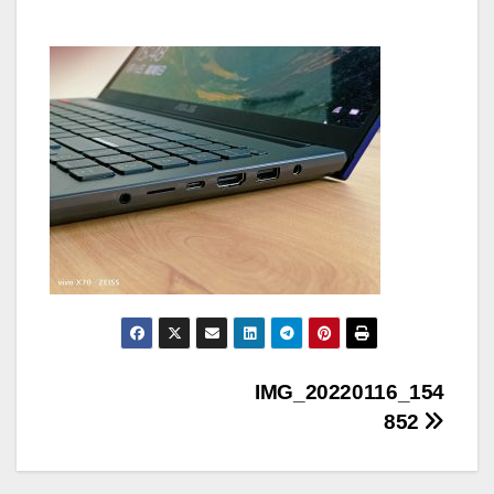
文
IMG_20220116_154
852
章
导