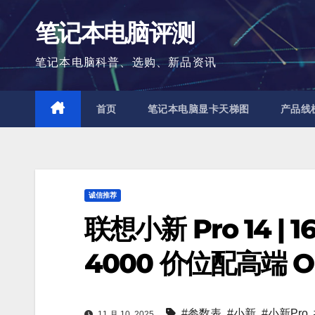
跳
笔记本电脑评测
至
内
笔记本电脑科普、选购、新品资讯
容
首页
笔记本电脑显卡天梯图
产品线
诚信推荐
联想小新 Pro 14 |
4000 价位配高端 O
#参数表
,
#小新
,
#小新Pro
,
11 月 10, 2025