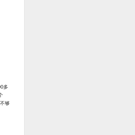
0多
个
不够