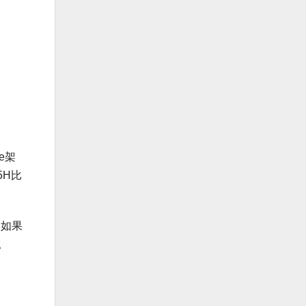
e架
25H比
。如果
。