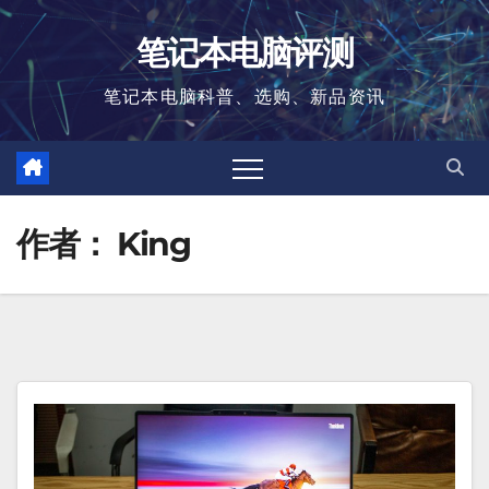
跳
笔记本电脑评测
至
内
笔记本电脑科普、选购、新品资讯
容
作者：
King