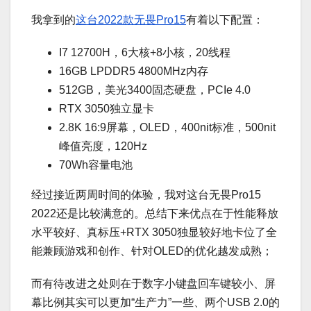
我拿到的
这台2022款无畏Pro15
有着以下配置：
I7 12700H，6大核+8小核，20线程
16GB LPDDR5 4800MHz内存
512GB，美光3400固态硬盘，PCIe 4.0
RTX 3050独立显卡
2.8K 16:9屏幕，OLED，400nit标准，500nit
峰值亮度，120Hz
70Wh容量电池
经过接近两周时间的体验，我对这台无畏Pro15
2022还是比较满意的。总结下来优点在于性能释放
水平较好、真标压+RTX 3050独显较好地卡位了全
能兼顾游戏和创作、针对OLED的优化越发成熟；
而有待改进之处则在于数字小键盘回车键较小、屏
幕比例其实可以更加“生产力”一些、两个USB 2.0的