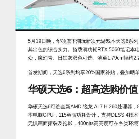
5月19日晚，华硕旗下潮玩新次元游戏本天选6系
其出色的综合实力。搭载满功耗RTX 5060笔记本
众，魔幻青、日蚀灰双色可选。薄至1.79cm轻约2
首发期间，天选6系列均享20%国家补贴，叠加晒单
华硕天选6：超高选购价值
华硕天选6可选全新AMD 锐龙 AI 7 H 260处理器
本电脑GPU，115W满功耗设计，支持DLSS 4技术
无惧画面撕裂及拖影，400nits高亮度可在各类环