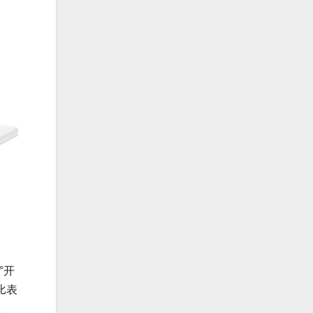
°开
比表
。