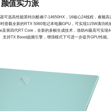
能 颜值实力派
可选高性能英特尔酷睿i7-14650HX，16核心24线程，睿频高
时搭载全新的RTX 5060笔记本电脑GPU，可实现115W满功耗
Core及第四代RT Core，全新的多帧生成技术，借助AI最高可实现
支持TX Boost超频引擎，增强模式下可进一步提升GPU性能。