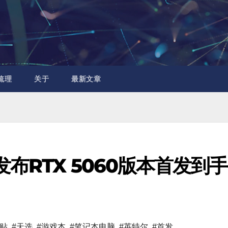
梳理
关于
最新文章
布RTX 5060版本首发到手
补贴
,
#天选
,
#游戏本
,
#笔记本电脑
,
#英特尔
,
#首发