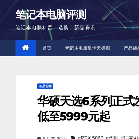
跳
笔记本电脑评测
至
内
笔记本电脑科普、选购、新品资讯
容
首页
笔记本电脑显卡天梯图
产品线
新品前瞻
华硕天选6系列正式发
低至5999元起
#RTX 5060
,
#华硕
,
#国家
5 月 20, 2025