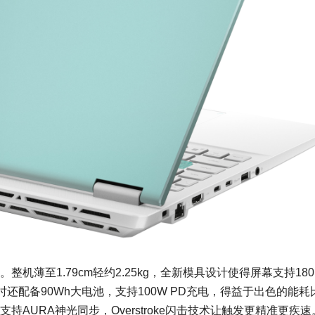
整机薄至1.79cm轻约2.25kg，全新模具设计使得屏幕支持180
配备90Wh大电池，支持100W PD充电，得益于出色的能耗
持AURA神光同步，Overstroke闪击技术让触发更精准更疾速