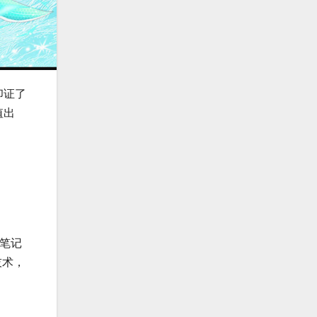
印证了
值出
0笔记
技术，