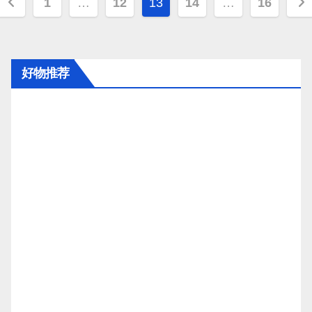
文
1
…
12
13
14
…
16
章
分
好物推荐
页