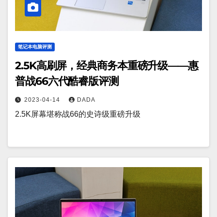
笔记本电脑评测
2.5K高刷屏，经典商务本重磅升级——惠
普战66六代酷睿版评测
2023-04-14
DADA
2.5K屏幕堪称战66的史诗级重磅升级