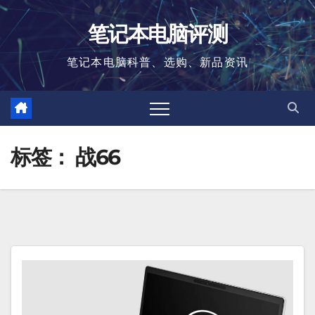
跳
笔记本电脑评测
至
内
笔记本电脑科普、选购、新品资讯
容
标签：
战66